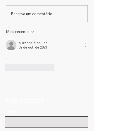
O nosso Ballet está cheio
Escreva um comentário
de novidades!
Mais recente
suzanne.d.collier
02 de out. de 2023
.
Curtir
Responder
Fale conosco
Nome