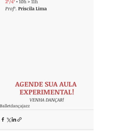
2ª/4ª
 • 10h > 11h
Profª. 
Priscila Lima
AGENDE SUA AULA 
EXPERIMENTAL!
VENHA DANÇAR!
Ballet
dança
jazz